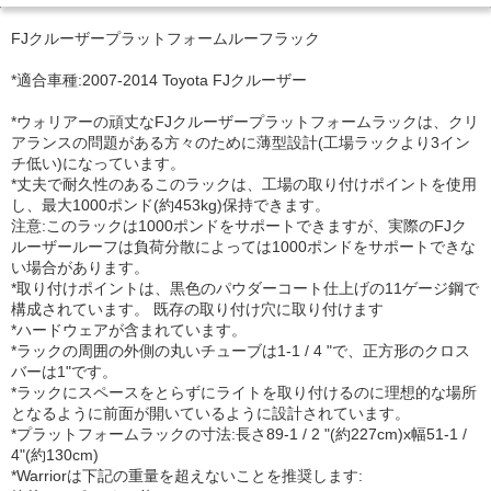
FJクルーザープラットフォームルーフラック
*適合車種:2007-2014 Toyota FJクルーザー
*ウォリアーの頑丈なFJクルーザープラットフォームラックは、クリ
アランスの問題がある方々のために薄型設計(工場ラックより3イン
チ低い)になっています。
*丈夫で耐久性のあるこのラックは、工場の取り付けポイントを使用
し、最大1000ポンド(約453kg)保持できます。
注意:このラックは1000ポンドをサポートできますが、実際のFJク
ルーザールーフは負荷分散によっては1000ポンドをサポートできな
い場合があります。
*取り付けポイントは、黒色のパウダーコート仕上げの11ゲージ鋼で
構成されています。 既存の取り付け穴に取り付けます
*ハードウェアが含まれています。
*ラックの周囲の外側の丸いチューブは1-1 / 4 "で、正方形のクロス
バーは1"です。
*ラックにスペースをとらずにライトを取り付けるのに理想的な場所
となるように前面が開いているように設計されています。
*プラットフォームラックの寸法:長さ89-1 / 2 "(約227cm)x幅51-1 /
4"(約130cm)
*Warriorは下記の重量を超えないことを推奨します: