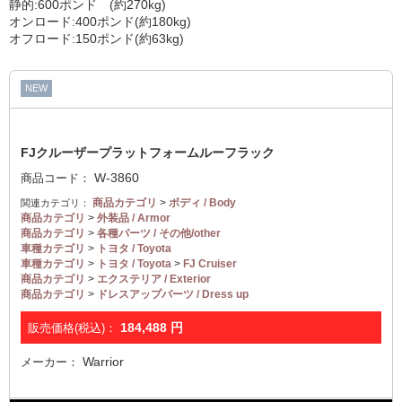
静的:600ポンド (約270kg)
オンロード:400ポンド(約180kg)
オフロード:150ポンド(約63kg)
NEW
FJクルーザープラットフォームルーフラック
W-3860
商品コード：
商品カテゴリ
>
ボディ / Body
関連カテゴリ：
商品カテゴリ
>
外装品 / Armor
商品カテゴリ
>
各種パーツ / その他/other
車種カテゴリ
>
トヨタ / Toyota
車種カテゴリ
>
トヨタ / Toyota
>
FJ Cruiser
商品カテゴリ
>
エクステリア / Exterior
商品カテゴリ
>
ドレスアップパーツ / Dress up
184,488
円
販売価格(税込)：
Warrior
メーカー：