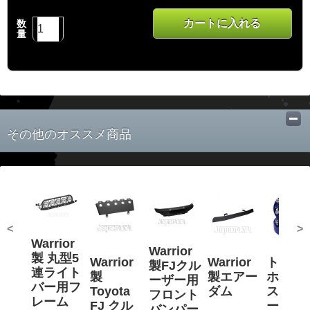
カートに入れる
数
量
その他のオススメ商品
<
>
Warrior
Warrior
製 丸型5
Warrior
Warrior
トヨタ
製FJクル
連ライト
製
製エアー
ホイー
ーザー用
バー用フ
Toyota
ダム
スペー
フロント
レーム
FJ クル
ー139x
バンパー