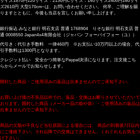
サイズ1870円120サイズ：2130円Cサイズ：140サイズ2400円160サイ
ズ2610円 大型170cm~は、お問い合わせください。 何卒、ご理解を賜
りますとともに、今後も当店を宜しくお願い申し上げます。
銀行振込:みなと銀行 明石支店 普通 1768904 りそな銀行 明石支店 普
通 0008550 Japan4x4有限会社（ジャパン フォーバイフォー（ユ））
代引き：代引き手数料 一律460円 ※お支払い10万円以上の場合、代
引手数料は1300円となります。
クレジット払い 安全かつ簡単なPaypal決済になります。注文後こち
らからメールでお知らせします。
開封した商品・ご使用済みの返品は出来ませんのでご承知下さい。
お買い上げ後の不良品以外での、返品・交換はお断りさせていただいて
おります。開封した商品（メーカー品の箱や袋）・ご使用済みの返品は
出来ませんのでご承知下さい。
商品の欠陥や不良など当社原因による場合には、 商品の到着後7日以内
にご連絡下さい。それ以降での交換はできません。くれぐれもお気をつ
け下さい。