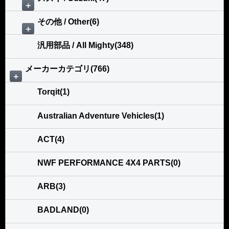
＋
その他 / Other(6)
＋
汎用部品 / All Mighty(348)
メーカーカテゴリ(766)
＋
Torqit(1)
Australian Adventure Vehicles(1)
ACT(4)
NWF PERFORMANCE 4X4 PARTS(0)
ARB(3)
BADLAND(0)