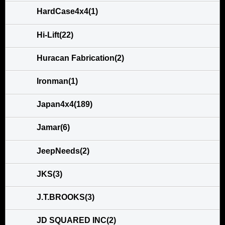
HardCase4x4(1)
Hi-Lift(22)
Huracan Fabrication(2)
Ironman(1)
Japan4x4(189)
Jamar(6)
JeepNeeds(2)
JKS(3)
J.T.BROOKS(3)
JD SQUARED INC(2)