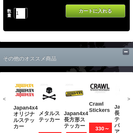
カートに入れる
数
量
その他のオススメ商品
<
>
Crawl
Japan4
Japan4x4
Stickers
長方形
メタルス
Japan4x4
オリジナ
テッカ
テッカー
長方形ス
ルステッ
パーツ
テッカー
カー
330～
アクセ