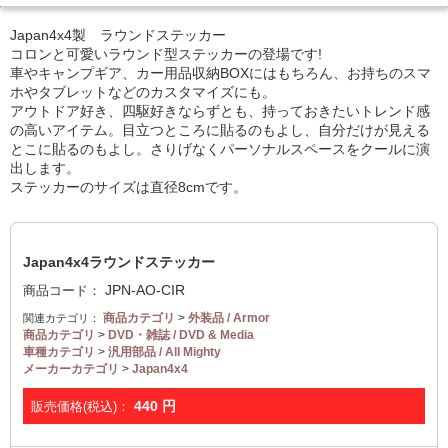
Japan4x4製 ラウンドステッカー
コロンと可愛いラウンド型ステッカーの登場です!
車やキャンプギア、カー用品収納BOXにはもちろん、お持ちのスマ
ホやタブレットなどのカスタマイズにも。
アウトドア好き、四駆好きならずとも、持っておきたいトレンド感
の高いアイテム。目立つところに貼るのもよし、自分だけが見える
とこに貼るのもよし。さりげなくパーソナルスペースをクールに演
出します。
ステッカーのサイズは直径8cmです。
Japan4x4ラウンドステッカー
JPN-AO-CIR
商品コード：
商品カテゴリ
>
外装品 / Armor
関連カテゴリ：
商品カテゴリ
>
DVD・雑誌 / DVD & Media
車種カテゴリ
>
汎用部品 / All Mighty
メーカーカテゴリ
>
Japan4x4
440
円
販売価格(税込)：