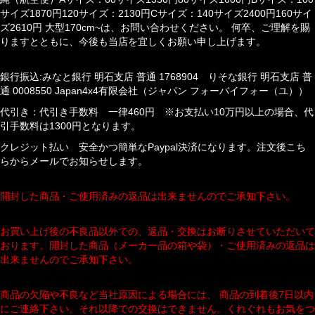
サイズ1870円120サイズ：2130円Cサイズ：140サイズ2400円160サイ
ズ2610円 大型170cm~は、お問い合わせください。 何卒、ご理解を賜
りますとともに、今後も当店を宜しくお願い申し上げます。
銀行振込:みなと銀行 明石支店 普通 1768904 りそな銀行 明石支店 普
通 0008550 Japan4x4有限会社（ジャパン フォーバイフォー（ユ））
代引き：代引き手数料 一律460円 ※お支払い10万円以上の場合、代
引手数料は1300円となります。
クレジット払い 安全かつ簡単なPaypal決済になります。注文後こち
らからメールでお知らせします。
開封した商品・ご使用済みの返品は出来ませんのでご承知下さい。
お買い上げ後の不良品以外での、返品・交換はお断りさせていただいて
おります。開封した商品（メーカー品の箱や袋）・ご使用済みの返品は
出来ませんのでご承知下さい。
商品の欠陥や不良など当社原因による場合には、 商品の到着後7日以内
にご連絡下さい。それ以降での交換はできません。くれぐれもお気をつ