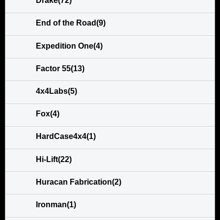
Drake(72)
End of the Road(9)
Expedition One(4)
Factor 55(13)
4x4Labs(5)
Fox(4)
HardCase4x4(1)
Hi-Lift(22)
Huracan Fabrication(2)
Ironman(1)