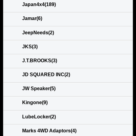
Japan4x4(189)
Jamar(6)
JeepNeeds(2)
JKS(3)
J.T.BROOKS(3)
JD SQUARED INC(2)
JW Speaker(5)
Kingone(9)
LubeLocker(2)
Marks 4WD Adaptors(4)