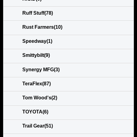
Ruff Stuff(78)
Rust Farmers(10)
Speedway(1)
Smittybilt(9)
Synergy MFG(3)
TeraFlex(87)
Tom Wood's(2)
TOYOTA(6)
Trail Gear(51)