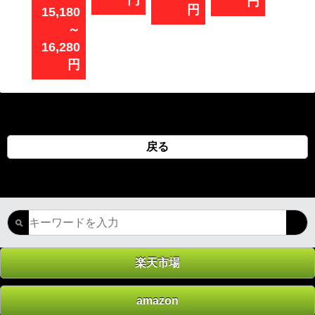
円
円
円
15,180
～
16,280
円
戻る
楽天市場
amazon