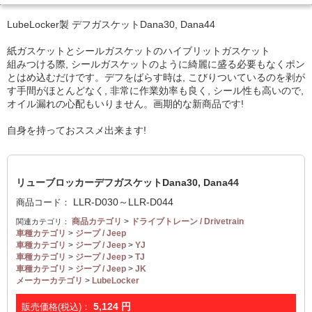
LubeLocker製 デフガスケットDana30, Dana44
紙ガスケットとシールガスケットのハイブリットガスケット
組みつける際, シールガスケットのように綺麗に盛る必要もなくポン
とはめ込むだけです。デフをばらす時は, こびりついているのを剥が
す手間がほとんどなく, 非常に作業効率も良く, シール性も高いので,
オイル漏れの心配もいりません。画期的な新商品です!
自身を持っておススメ出来ます!
リューブロッカーデフガスケットDana30, Dana44
LLR-D030～LLR-D044
商品コード：
商品カテゴリ
>
ドライブトレーン / Drivetrain
関連カテゴリ：
車種カテゴリ
>
ジープ / Jeep
車種カテゴリ
>
ジープ / Jeep
>
YJ
車種カテゴリ
>
ジープ / Jeep
>
TJ
車種カテゴリ
>
ジープ / Jeep
>
JK
メーカーカテゴリ
>
LubeLocker
5,124
円
販売価格(税込)：