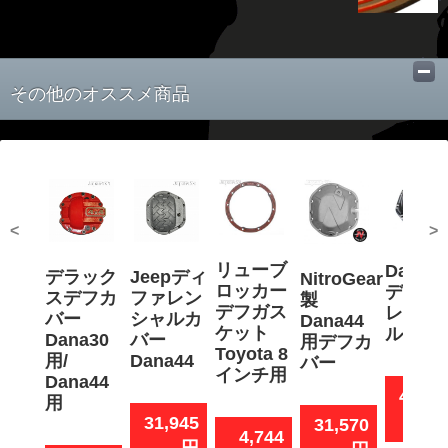
その他のオススメ商品
<
>
リューブ
Dana 4
デラック
Jeepディ
NitroGear
ロッカー
ディフ
スデフカ
ファレン
製
デフガス
レンシ
バー
シャルカ
Dana44
ケット
ルカバ
Dana30
バー
用デフカ
Toyota 8
用/
Dana44
バー
インチ用
Dana44
46,97
用
31,945
31,570
4,744