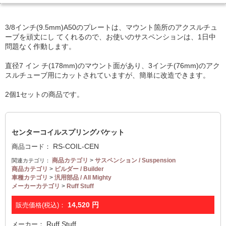
3/8インチ(9.5mm)A50のプレートは、マウント箇所のアクスルチュ
ーブを頑丈にし てくれるので、お使いのサスペンションは、1日中
問題なく作動します。
直径7 イン チ(178mm)のマウント面があり、3インチ(76mm)のアク
スルチューブ用にカットされていますが、簡単に改造できます。
2個1セットの商品です。
センターコイルスプリングバケット
RS-COIL-CEN
商品コード：
商品カテゴリ
>
サスペンション / Suspension
関連カテゴリ：
商品カテゴリ
>
ビルダー / Builder
車種カテゴリ
>
汎用部品 / All Mighty
メーカーカテゴリ
>
Ruff Stuff
14,520
円
販売価格(税込)：
Ruff Stuff
メーカー：