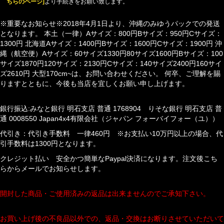
ちらのページ]
より手続きをお願い致します。
※重要なお知らせ※2018年4月1日より、沖縄のみゆうパックでの発送
となります。 本土（一律）Aサイズ：800円Bサイズ：950円Cサイズ：
1300円 北海道Aサイズ：1400円Bサイズ：1600円Cサイズ：1900円 沖
縄（航空便）Aサイズ：60サイズ1330円80サイズ1600円Bサイズ：100
サイズ1870円120サイズ：2130円Cサイズ：140サイズ2400円160サイ
ズ2610円 大型170cm~は、お問い合わせください。 何卒、ご理解を賜
りますとともに、今後も当店を宜しくお願い申し上げます。
銀行振込:みなと銀行 明石支店 普通 1768904 りそな銀行 明石支店 普
通 0008550 Japan4x4有限会社（ジャパン フォーバイフォー（ユ））
代引き：代引き手数料 一律460円 ※お支払い10万円以上の場合、代
引手数料は1300円となります。
クレジット払い 安全かつ簡単なPaypal決済になります。注文後こち
らからメールでお知らせします。
開封した商品・ご使用済みの返品は出来ませんのでご承知下さい。
お買い上げ後の不良品以外での、返品・交換はお断りさせていただいて