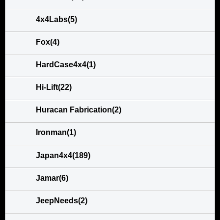
4x4Labs(5)
Fox(4)
HardCase4x4(1)
Hi-Lift(22)
Huracan Fabrication(2)
Ironman(1)
Japan4x4(189)
Jamar(6)
JeepNeeds(2)