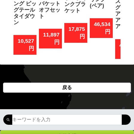
スプリ
ング ピッ
バケット
ンクブラ
(ペア)
グ ペ
グテール
オフセッ
ケット
ア 2
タイダウ
ト
ア用/4
ン
46,534
ア用
17,875
円
11,897
円
10,527
円
45,01
円
戻る