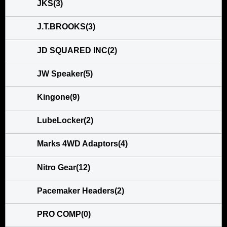
JKS(3)
J.T.BROOKS(3)
JD SQUARED INC(2)
JW Speaker(5)
Kingone(9)
LubeLocker(2)
Marks 4WD Adaptors(4)
Nitro Gear(12)
Pacemaker Headers(2)
PRO COMP(0)