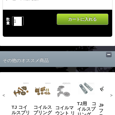
カートに入れる
数
量
その他のオススメ商品
<
>
TJ用 コ
JK対
TJ コイ
コイルス
コイルマ
イルスプ
フロン
ルスプリ
プリング
ウント リ
リング