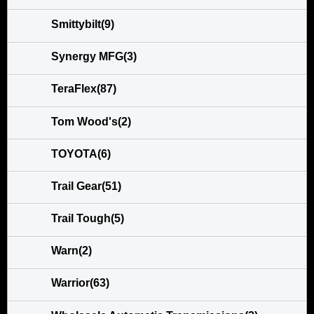
Smittybilt(9)
Synergy MFG(3)
TeraFlex(87)
Tom Wood's(2)
TOYOTA(6)
Trail Gear(51)
Trail Tough(5)
Warn(2)
Warrior(63)