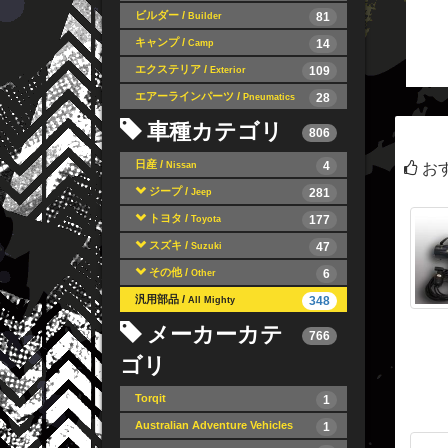
ビルダー /
81
Builder
キャンプ /
14
Camp
エクステリア /
109
Exterior
エアーラインパーツ /
28
Pneumatics
車種カテゴリ
806
日産 /
4
Nissan
お
ジープ /
281
Jeep
トヨタ /
177
Toyota
スズキ /
47
Suzuki
その他 /
6
Other
汎用部品 /
348
All Mighty
メーカーカテ
766
ゴリ
Torqit
1
Australian Adventure Vehicles
1