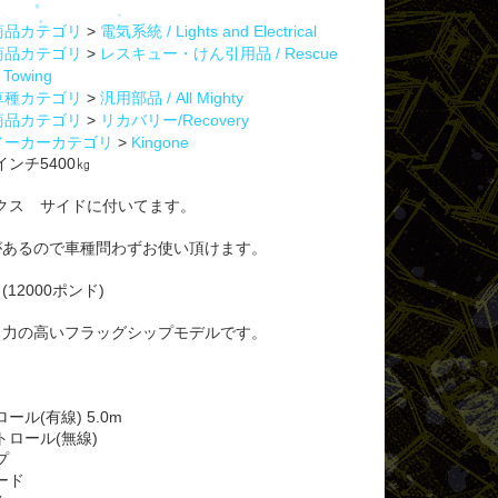
商品カテゴリ
>
電気系統 / Lights and Electrical
商品カテゴリ
>
レスキュー・けん引用品 / Rescue
 Towing
車種カテゴリ
>
汎用部品 / All Mighty
商品カテゴリ
>
リカバリー/Recovery
メーカーカテゴリ
>
Kingone
Sウインチ5400㎏
クス サイドに付いてます。
定があるので車種問わずお使い頂けます。
(12000ポンド)
引力の高いフラッグシップモデルです。
ル(有線) 5.0m
ロール(無線)
プ
ード