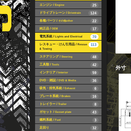
エンジン /
25
Engine
ドライブトレーン /
124
Drivetrain
各種パーツ /
22
その他other
純正品 /
17
OEM
電気系統 /
70
Lights and Electrical
レスキュー・けん引用品 /
113
Rescue
& Towing
ステアリング /
48
Steering
工具類 /
42
Tools
外寸
インテリア /
59
Interior
DVD・雑誌 /
36
DVD & Media
吸気・排気系統 /
6
Exhaust
ブレーキ系統 /
16
Brakes
トレイラー /
8
Trailer
ガセット /
43
Gusset plate
燃料系統 /
3
Fuel
足回り
32