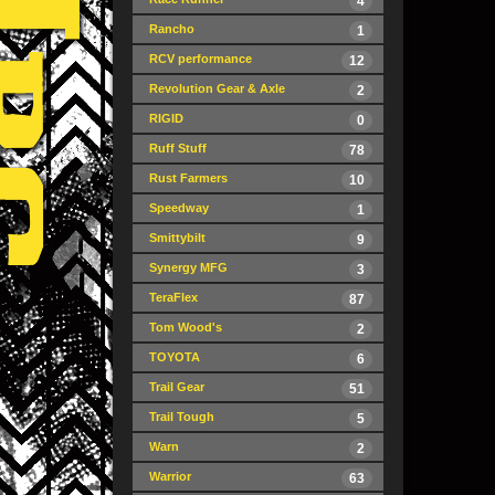
4
Rancho
1
RCV performance
12
Revolution Gear & Axle
2
RIGID
0
Ruff Stuff
78
Rust Farmers
10
Speedway
1
Smittybilt
9
Synergy MFG
3
TeraFlex
87
Tom Wood's
2
TOYOTA
6
Trail Gear
51
Trail Tough
5
Warn
2
Warrior
63