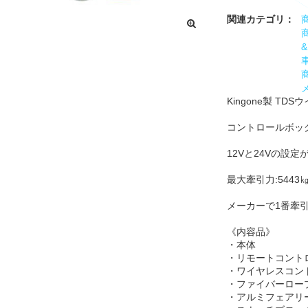
関連カテゴリ：
&
Kingone製 TD
コントロールボッ
12Vと24Vの設
最大牽引力:5443㎏
メーカーで1番牽
《内容品》
・本体
・リモートコントロー
・ワイヤレスコント
・ファイバーロー
・アルミフェアリ