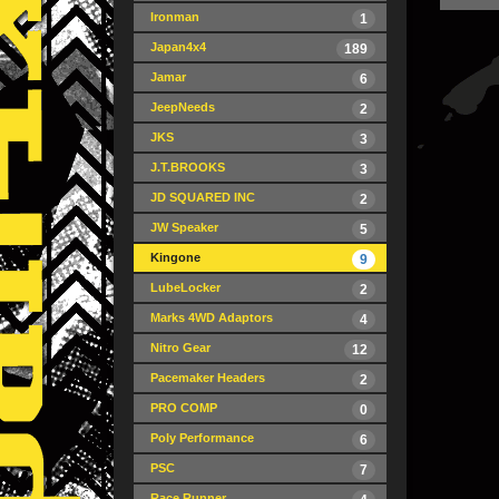
Ironman
1
Japan4x4
189
Jamar
6
JeepNeeds
2
JKS
3
J.T.BROOKS
3
JD SQUARED INC
2
JW Speaker
5
Kingone
9
LubeLocker
2
Marks 4WD Adaptors
4
Nitro Gear
12
Pacemaker Headers
2
PRO COMP
0
Poly Performance
6
PSC
7
Race Runner