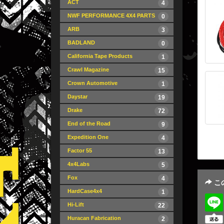
ACT
4
NWF PERFORMANCE 4X4 PARTS
0
ARB
3
BADLAND
0
California Tape Products
1
Crawl Magazine
15
Crown Automotive
1
Daystar
19
Drake
72
End of the Road
9
Expedition One
4
Factor 55
13
4x4Labs
5
Fox
4
こ
HardCase4x4
1
Hi-Lift
22
Huracan Fabrication
2