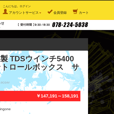
こんにちは。ログイン
アカウントサービス
会員登録
カート
Japan4x4について
お問い合わせ
ne製 TDSウインチ5400
ントロールボックス サ
.0C/24V
）
￥147,191～158,191
ingone