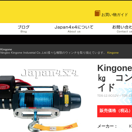
JAPAN4x4
お買い物ガイド
すべての商品
ブログ
Kingone
Ningbo Kingone Industrial Co.,Ltd.様々な種類のウィンチを取り揃えています。
Kingone
Kingo
㎏ コ
イド
TDS-12.0C/12V～TDS-12
販売価格（税込
メーカー：
K