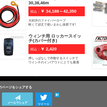
30,38,46m
￥ 34,188～42,350
税込：
大好評のファイバーロープ
軽くて頑丈で使いまわし抜群です!
ウィンチ用 ロッカースイッ
チ(カバー付き)
￥ 2,420
税込：
押しっぱなしで作動するスイッチで
ウインチのイン/アウトにとても最適
のページをシェアする
メールでシェア
ツイート