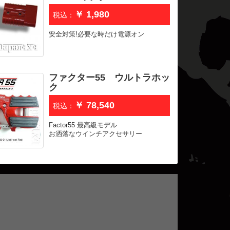
￥ 1,980
税込：
安全対策!必要な時だけ電源オン
ファクター55 ウルトラホッ
ク
￥ 78,540
税込：
Factor55 最高級モデル
お洒落なウインチアクセサリー