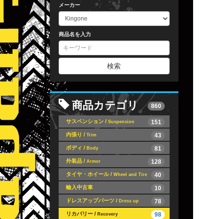
メーカー
商品名を入力
検索
商品カテゴリ
860
サスペンション /
151
Suspension
内張り /
43
Trim
ボディ /
81
Body
外装品 /
128
Armor
タイヤ・ホイール /
40
Wheel and Tire
輸入中古車
10
ドレスアップパーツ /
78
Dress up
リカバリー /
98
Recovery